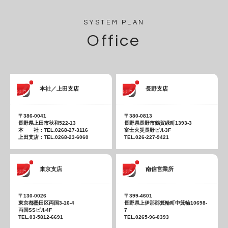
SYSTEM PLAN
Office
本社／上田支店
長野支店
〒386-0041
〒380-0813
長野県上田市秋和522-13
長野県長野市鶴賀緑町1393-3
本 社：TEL.0268-27-3116
富士火災長野ビル3F
上田支店：TEL.0268-23-6060
TEL.026-227-9421
東京支店
南信営業所
〒130-0026
〒399-4601
東京都墨田区両国3-16-4
長野県上伊那郡箕輪町中箕輪10698-
両国SSビル4F
7
TEL.03-5812-6691
TEL.0265-96-0393