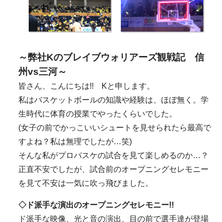
～弊社Kのブレイブウォリアーズ観戦記 信
州vs三河～
皆さん、こんにちは!! Kと申します。
私はバスケットボールの知識や経験は、ほぼ無く。学
生時代に体育の授業でやったくらいでした。
(女子の前でかっこいいシュートを見せられたら最高で
すよね？私は無理でしたが…笑)
そんな私がプロバスケの試合を見て楽しめるのか…？
正直不安でしたが、試合前のオープニングセレモニー
を見て不安は一気に吹っ飛びました。
◇ド派手な演出のオープニングセレモニー!!
ド派手な映像、光と音の演出、目の前で選手達が登場